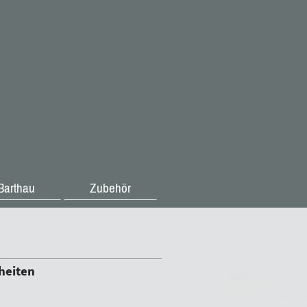
Barthau
Zubehör
heiten