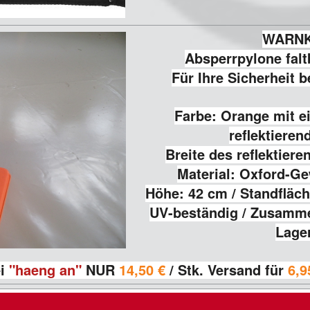
WARN
Absperrpylone faltb
Für Ihre Sicherheit b
Farbe: Orange mit e
reflektieren
Breite des reflektiere
Material: Oxford-G
Höhe: 42 cm / Standfläche
UV-beständig / Zusamme
Lage
i
"haeng an"
NUR
14,50 €
/ Stk. Versand für
6,9