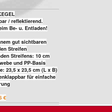
KEGEL
ar / reflektierend.
eim Be- u. Entladen!
inem gut sichtbaren
den Streifen
nden Streifens: 10 cm
ewebe und PP-Basis
: 23,5 x 23,5 cm (L x B)
nklappbar für einfache
rung
5 €