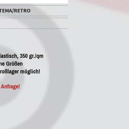
 STEMA/RETRO
stisch, 350 gr./qm
ne Größen
roßlager möglich!
 Anfrage!