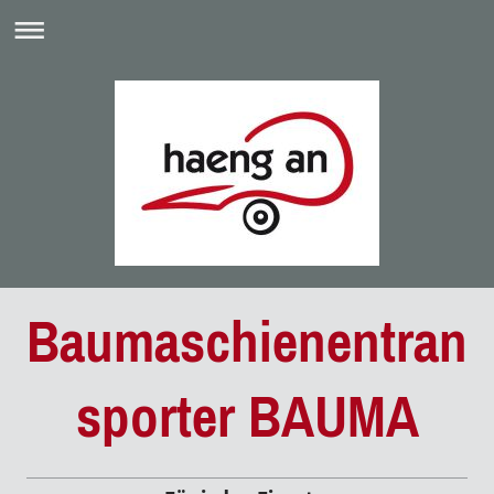
Baumaschienentran
sporter BAUMA